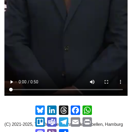
Bluesky
LinkedIn
Threads
Facebook
WhatsApp
Trello
Teams
Telegram
Email
Print
(C) 2021-2025, The Dreamers | Partei der Rebellen, Hamburg
Mastodon
Viber
Teilen